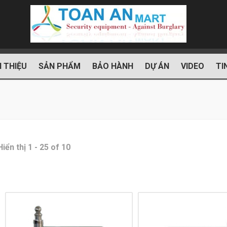
I THIỆU
SẢN PHẨM
BẢO HÀNH
DỰ ÁN
VIDEO
TI
Hiển thị 1 - 25 of 10