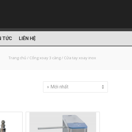
N TỨC
LIÊN HỆ
Trang chủ
/
Cổng xoay 3 càng
/
Cửa tay xoay inox
» Mới nhất