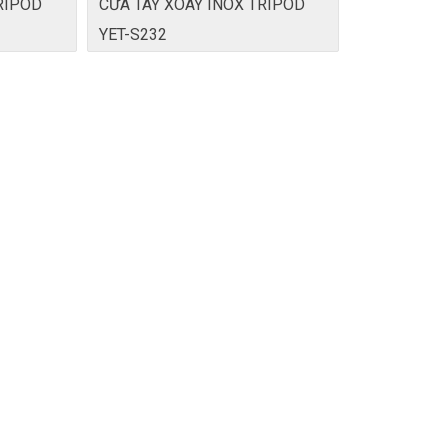
RIPOD
CỬA TAY XOAY INOX TRIPOD
YET-S232