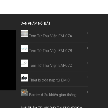
SẢN PHẨM NỔI BẬT
Tem Từ Thư Viện EM-07A
Tem Từ Thư Viện EM-07B
Tem Từ Thư Viện EM-07C
Thiết bị xóa nạp từ EM 01
Barrier điều khiển giao thông