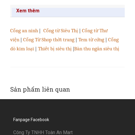
Xem thêm
Cổng an ninh
|
Cổng từ Siêu Thị
|
Cổng từ Thư
viện
|
Cổng Từ Shop thời trang
|
Tem từ cứng
|
Cổng
dò kim loại
|
Thiết bị siêu thị
|
Bàn thu ngân siêu thị
Sản phẩm liên quan
Fanpage Facebook
Công Ty TNHH Toàn An Mart