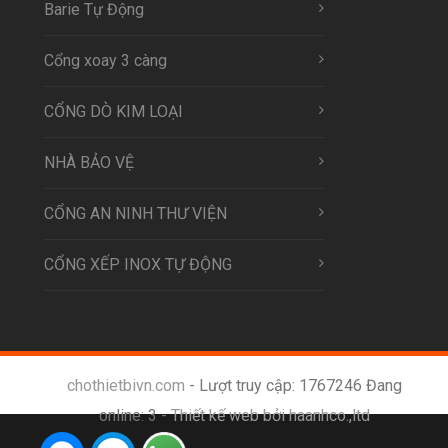
Barie Tự Động
Cổng xoay 3 càng
CỔNG DÒ KIM LOẠI
NHÀ BẢO VỆ
CỔNG AN NINH THƯ VIỆN
CỔNG XẾP INOX TỰ ĐỘNG
chothietbivn.com
- Lượt truy cập: 1767246 Đang
online: 3 -
Thiết kế web bởi haanhco.,ltd