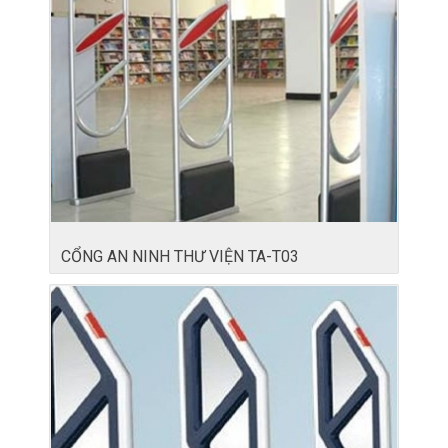
CỔNG AN NINH THƯ VIỆN TA-T03