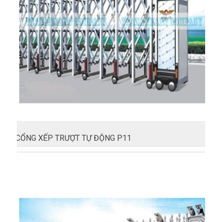
CỔNG XẾP TRƯỢT TỰ ĐỘNG P11