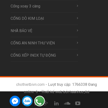
Cổng xoay 3 càng
CỔNG DÒ KIM LOẠI
NHÀ BẢO VỆ
CỔNG AN NINH THƯ VIỆN
CỔNG XẾP INOX TỰ ĐỘNG
chothietbivn.com
- Lượt truy cập: 1766338 Đang
online: 6 -
Thiết kế web bởi haanhco.,ltd