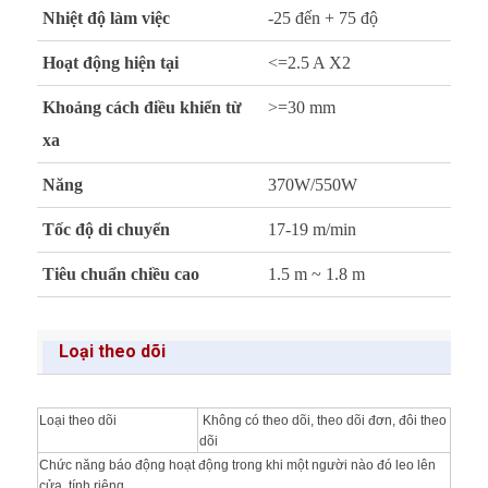
Nhiệt độ làm việc
-25 đến + 75 độ
Hoạt động hiện tại
<=2.5 A X2
Khoảng cách điều khiển từ
>=30 mm
xa
Năng
370W/550W
Tốc độ di chuyển
17-19 m/min
Tiêu chuẩn chiều cao
1.5 m ~ 1.8 m
Loại theo dõi
Loại theo dõi
Không có theo dõi, theo dõi đơn, đôi theo
dõi
Chức năng báo động hoạt động trong khi một người nào đó leo lên
cửa tính riêng