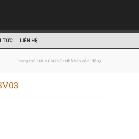
N TỨC
LIÊN HỆ
Trang chủ
/
NHÀ BẢO VỆ
/
Nhà bảo vệ di động
CBV03