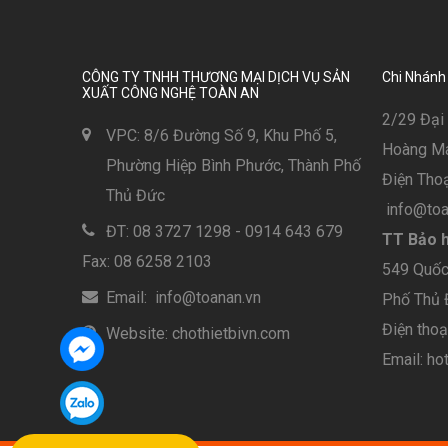
CÔNG TY TNHH THƯƠNG MẠI DỊCH VỤ SẢN
Chi Nhánh
XUẤT CÔNG NGHỆ TOÀN AN
2/29 Đại 
VPC: 8/6 Đường Số 9, Khu Phố 5,
Hoàng Mai
Phường Hiệp Bình Phước, Thành Phố
Điện Thoạ
Thủ Đức
info@toa
ĐT: 08 3727 1298 - 0914 643 679
TT Bảo h
Fax: 08 6258 2103
549 Quốc 
Email: info@toanan.vn
Phố Thủ
Điện tho
Website: chothietbivn.com
Email: ho