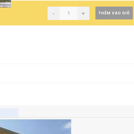
-
+
THÊM VÀO GIỎ