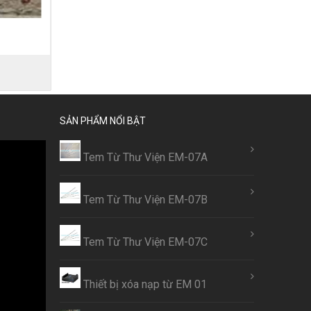
SẢN PHẨM NỔI BẬT
Tem Từ Thư Viện EM-07A
Tem Từ Thư Viện EM-07B
Tem Từ Thư Viện EM-07C
Thiết bị xóa nạp từ EM 01