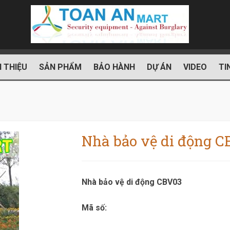
I THIỆU
SẢN PHẨM
BẢO HÀNH
DỰ ÁN
VIDEO
TI
Nhà bảo vệ di động 
Nhà bảo vệ di động CBV03
Mã số: