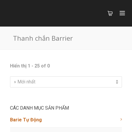
Thanh chắn Barrier
Hiển thị 1 - 25 of 0
» Mới nhất
CÁC DANH MỤC SẢN PHẨM
Barie Tự Động