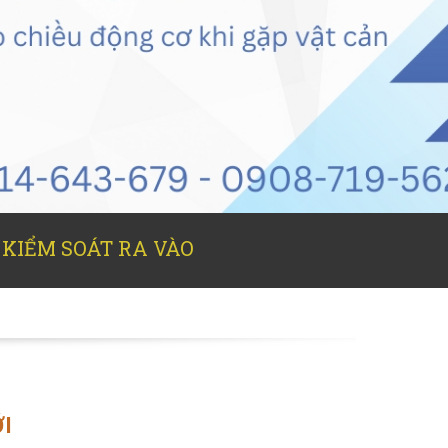
 KIỂM SOÁT RA VÀO
I