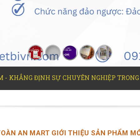
 - KHẲNG ĐỊNH SỰ CHUYÊN NGHIỆP TRONG
TOÀN AN MART GIỚI THIỆU SẢN PHẨM MỚ