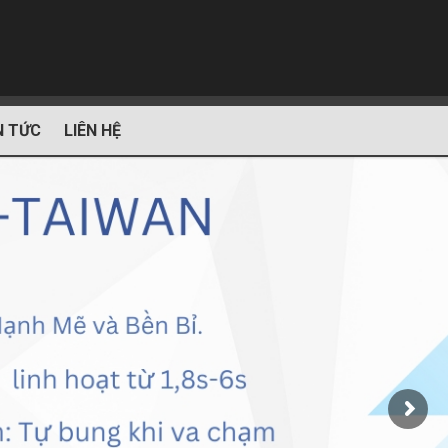
N TỨC
LIÊN HỆ