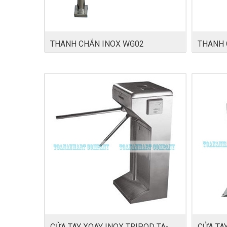
THANH CHẮN INOX WG02
THANH 
CỬA TAY XOAY INOX TRIPOD TA-
CỬA TAY