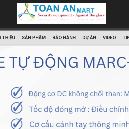
I THIỆU
SẢN PHẨM
BẢO HÀNH
DỰ ÁN
VIDEO
TI