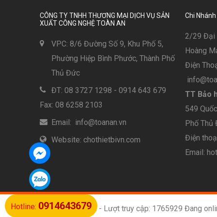
CÔNG TY TNHH THƯƠNG MẠI DỊCH VỤ SẢN
Chi Nhánh
XUẤT CÔNG NGHỆ TOÀN AN
2/29 Đại 
VPC: 8/6 Đường Số 9, Khu Phố 5,
Hoàng Mai
Phường Hiệp Bình Phước, Thành Phố
Điện Thoạ
Thủ Đức
info@toa
ĐT: 08 3727 1298 - 0914 643 679
TT Bảo h
Fax: 08 6258 2103
549 Quốc 
Email: info@toanan.vn
Phố Thủ
Điện tho
Website: chothietbivn.com
Email: ho
0914643679
Hotline:
chothietbivn.com
- Lượt truy cập: 1765929 Đang onli