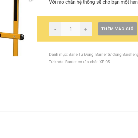
Với rào chắn hệ thống sẽ cho bạn một hàng
-
+
THÊM VÀO GIỎ
Danh mục:
Barie Tự Động
,
Barrier tự động Baishen
Từ khóa:
Barrier có rào chắn XF-05
,