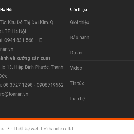
 Hà Nội
Giới thiệu
Từ, Khu Đô Thị Đại Kim, Q.
Giới thiệu
, TP. Hà Nội
Bảo hành
i: 0944 831 568 – E.
nan.vn
Dự án
ành và xưởng sản xuất
lộ 13, Hiệp Bình Phước, Thành
Video
 Đức
Tin tức
ại: 08 3727 1298 - 0908719562
tro@toanan.vn
Liên hệ
ne: 7 -
Thiết kế web bởi haanhco.,ltd