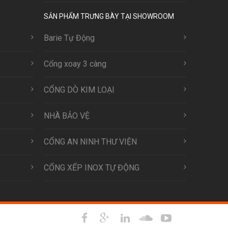
SẢN PHẨM TRƯNG BÀY TẠI SHOWROOM
Barie Tự Động
Cổng xoay 3 càng
CỔNG DÒ KIM LOẠI
NHÀ BẢO VỆ
CỔNG AN NINH THƯ VIỆN
CỔNG XẾP INOX TỰ ĐỘNG