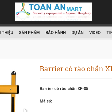
I THIỆU
SẢN PHẨM
BẢO HÀNH
DỰ ÁN
VIDEO
TI
Barrier có rào chắn X
Barrier có rào chắn XF-05
Mã số: