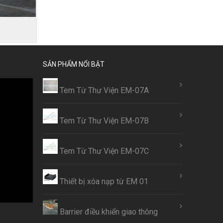
Í
SẢN PHẨM NỔI BẬT
Tem Từ Thư Viện EM-07A
Tem Từ Thư Viện EM-07B
Tem Từ Thư Viện EM-07C
Thiết bị xóa nạp từ EM 01
Barrier điều khiển giao thông