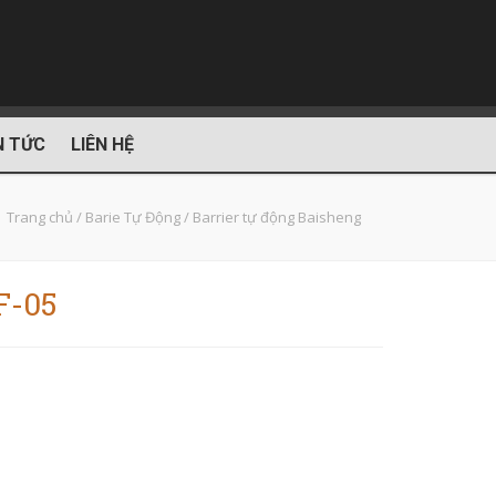
N TỨC
LIÊN HỆ
Trang chủ
/
Barie Tự Động
/
Barrier tự động Baisheng
F-05