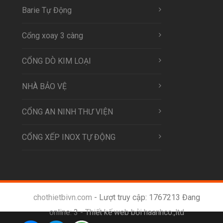
Barie Tự Động
Cổng xoay 3 càng
CỔNG DÒ KIM LOẠI
NHÀ BẢO VỆ
CỔNG AN NINH THƯ VIỆN
CỔNG XẾP INOX TỰ ĐỘNG
chothietbivn.com
- Lượt truy cập: 1767213 Đang
online: 3 -
Thiết kế web bởi haanhco.,ltd