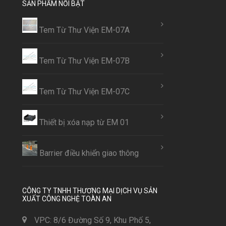
SẢN PHẨM NỔI BẬT
Tem Từ Thư Viện EM-07A
Tem Từ Thư Viện EM-07B
Tem Từ Thư Viện EM-07C
Thiết bị xóa nạp từ EM 01
Barrier điều khiển giao thông
CÔNG TY TNHH THƯƠNG MẠI DỊCH VỤ SẢN
XUẤT CÔNG NGHỆ TOÀN AN
VPC: 8/6 Đường Số 9, Khu Phố 5,