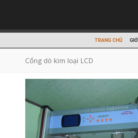
TRANG CHỦ
GIỚ
Cổng dò kim loại LCD