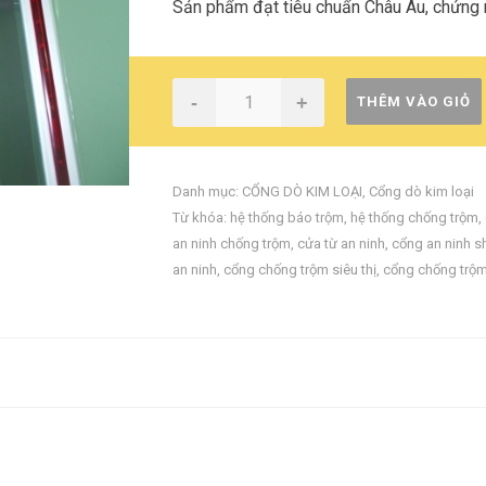
Sản phẩm đạt tiêu chuẩn Châu Âu, chứng 
-
+
THÊM VÀO GIỎ
Danh mục:
CỔNG DÒ KIM LOẠI
,
Cổng dò kim loại
Từ khóa:
hệ thống báo trộm
,
hệ thống chống trộm
,
an ninh chống trộm
,
cửa từ an ninh
,
cổng an ninh s
an ninh
,
cổng chống trộm siêu thị
,
cổng chống trộ