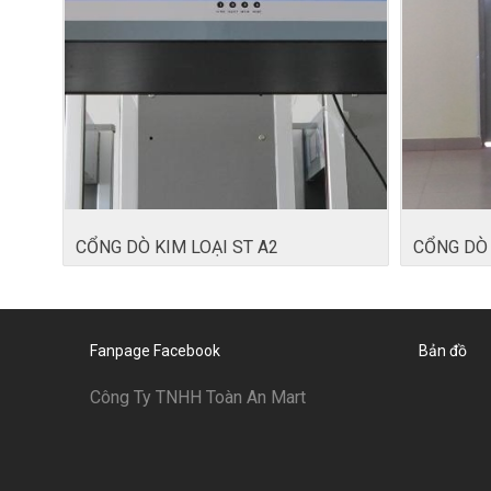
CỔNG DÒ KIM LOẠI ST A2
CỔNG DÒ 
Fanpage Facebook
Bản đồ
Công Ty TNHH Toàn An Mart