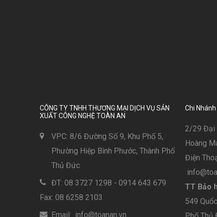
CÔNG TY TNHH THƯƠNG MẠI DỊCH VỤ SẢN
Chi Nhánh
XUẤT CÔNG NGHỆ TOÀN AN
2/29 Đại 
VPC: 8/6 Đường Số 9, Khu Phố 5,
Hoàng Mai
Phường Hiệp Bình Phước, Thành Phố
Điện Thoạ
Thủ Đức
info@toa
ĐT: 08 3727 1298 - 0914 643 679
TT Bảo h
Fax: 08 6258 2103
549 Quốc 
Email: info@toanan.vn
Phố Thủ