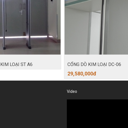
KIM LOẠI ST A6
CỔNG DÒ KIM LOẠI DC-06
29,580,000
đ
Video