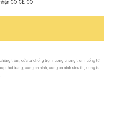
nhận CO, CE, CQ
chống trộm
,
cửa từ chống trộm
,
cong chong trom
,
cổng từ
hop thời trang
,
cong an ninh
,
cong an ninh sieu thi
,
cong tu
m
,