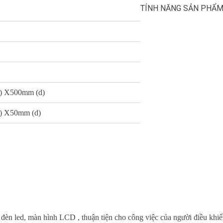
TÍNH NĂNG SẢN PHẨ
) X500mm (d)
) X50mm (d)
g đèn led, màn hình LCD , thuận tiện cho công việc của người điều khi