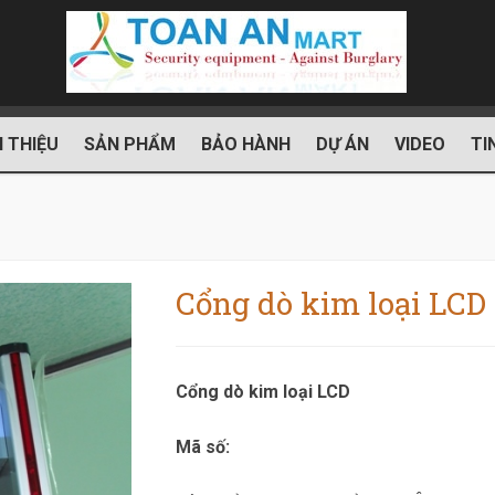
I THIỆU
SẢN PHẨM
BẢO HÀNH
DỰ ÁN
VIDEO
TI
Cổng dò kim loại LCD
Cổng dò kim loại LCD
Mã số: