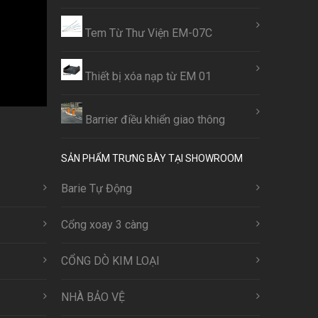
Tem Từ Thư Viện EM-07C
Thiết bị xóa nạp từ EM 01
Barrier điều khiển giao thông
SẢN PHẨM TRƯNG BÀY TẠI SHOWROOM
Barie Tự Động
Cổng xoay 3 càng
CỔNG DÒ KIM LOẠI
NHÀ BẢO VỆ