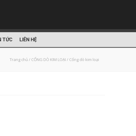
N TỨC
LIÊN HỆ
Trang chủ
/
CỔNG DÒ KIM LOẠI
/
Cổng dò kim loại