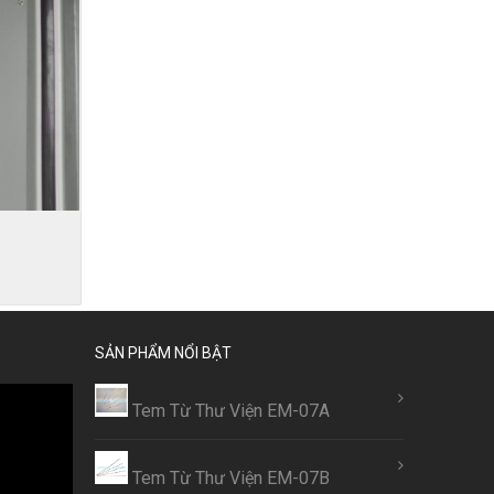
SẢN PHẨM NỔI BẬT
Tem Từ Thư Viện EM-07A
Tem Từ Thư Viện EM-07B