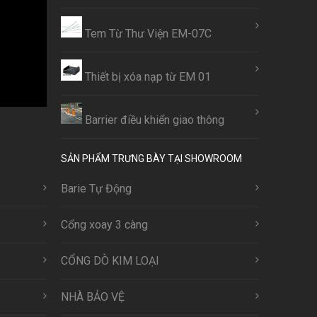
Tem Từ Thư Viện EM-07C
Thiết bị xóa nạp từ EM 01
Barrier điều khiển giao thông
SẢN PHẨM TRƯNG BÀY TẠI SHOWROOM
Barie Tự Động
Cổng xoay 3 càng
CỔNG DÒ KIM LOẠI
NHÀ BẢO VỆ