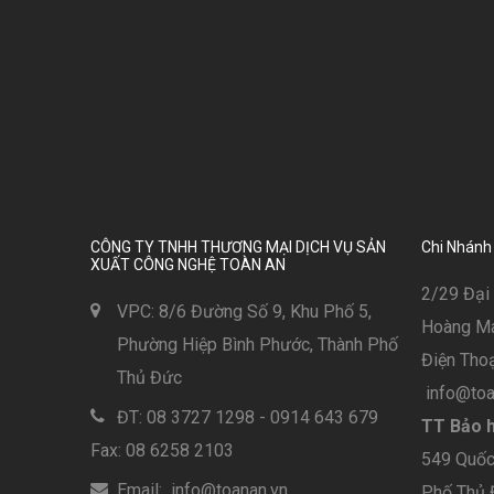
CÔNG TY TNHH THƯƠNG MẠI DỊCH VỤ SẢN
Chi Nhánh
XUẤT CÔNG NGHỆ TOÀN AN
2/29 Đại 
VPC: 8/6 Đường Số 9, Khu Phố 5,
Hoàng Mai
Phường Hiệp Bình Phước, Thành Phố
Điện Thoạ
Thủ Đức
info@toa
ĐT: 08 3727 1298 - 0914 643 679
TT Bảo h
Fax: 08 6258 2103
549 Quốc 
Email: info@toanan.vn
Phố Thủ