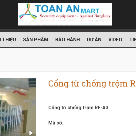
I THIỆU
SẢN PHẨM
BẢO HÀNH
DỰ ÁN
VIDEO
TI
Cổng từ chống trộm 
Cổng từ chống trộm RF-A3
Mã số: