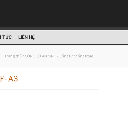
N TỨC
LIÊN HỆ
Trang chủ
/
CỔNG TỪ AN NINH
/
Cổng từ chống trộm
RF-A3