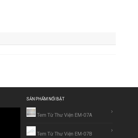
SẢN PHẨM NỔI BẬT
Tem Từ Thư Viện EM-07A
Tem Từ Thư Viện EM-07B