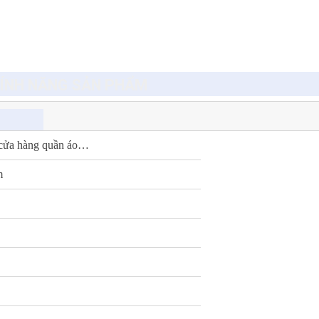
ÍNH NĂNG SẢN PHẨM
g, cửa hàng quần áo…
m