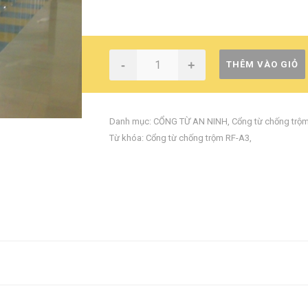
-
+
THÊM VÀO GIỎ
Danh mục:
CỔNG TỪ AN NINH
,
Cổng từ chống trộ
Từ khóa:
Cổng từ chống trộm RF-A3
,