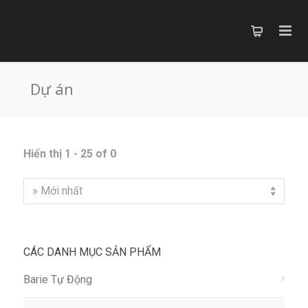
Dự án
Hiển thị 1 - 25 of 0
» Mới nhất
CÁC DANH MỤC SẢN PHẨM
Barie Tự Động