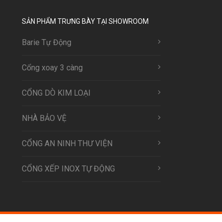
SẢN PHẨM TRƯNG BÀY TẠI SHOWROOM
Barie Tự Động
Cổng xoay 3 càng
CỔNG DÒ KIM LOẠI
NHÀ BẢO VỆ
CỔNG AN NINH THƯ VIỆN
CỔNG XẾP INOX TỰ ĐỘNG