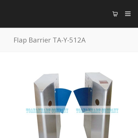
Flap Barrier TA-Y-512A