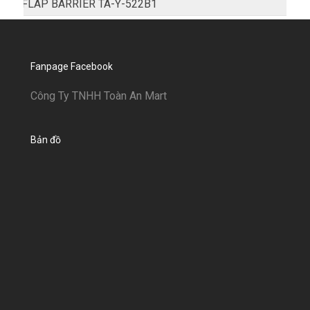
FLAP BARRIER TA-Y-522B1
Fanpage Facebook
Công Ty TNHH Toàn An Mart
Bản đồ