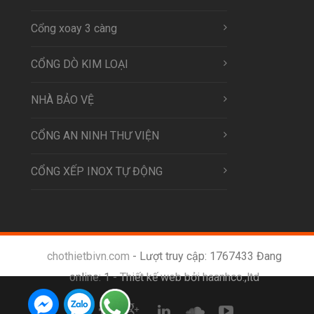
Cổng xoay 3 càng
CỔNG DÒ KIM LOẠI
NHÀ BẢO VỆ
CỔNG AN NINH THƯ VIỆN
CỔNG XẾP INOX TỰ ĐỘNG
chothietbivn.com
- Lượt truy cập: 1767433 Đang
online: 1 -
Thiết kế web bởi haanhco.,ltd