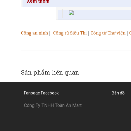
Xem thêm
Cổng an ninh
|
Cổng từ Siêu Thị
|
Cổng từ Thư viện
|
Sản phẩm liên quan
Fanpage Facebook
Bản đồ
Công Ty TNHH Toàn An Mart