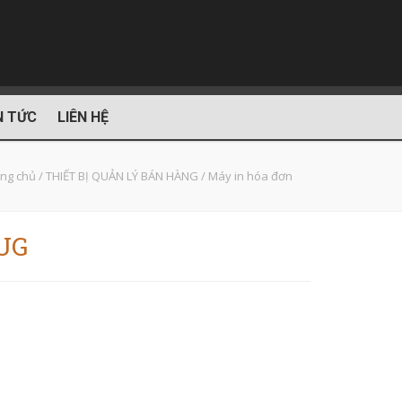
N TỨC
LIÊN HỆ
ng chủ
/
THIẾT BỊ QUẢN LÝ BÁN HÀNG
/
Máy in hóa đơn
UG