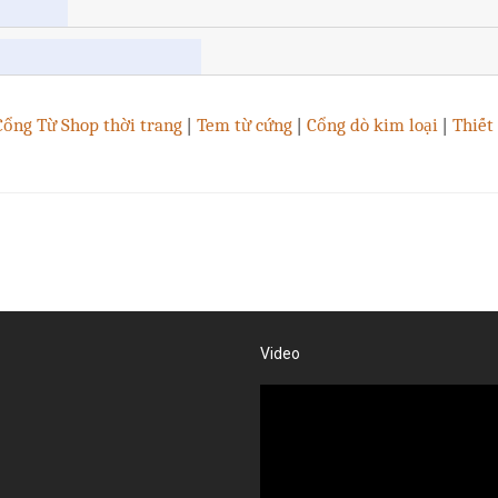
Cổng Từ Shop thời trang
|
Tem từ cứng
|
Cổng dò kim loại
|
Thiết 
Video