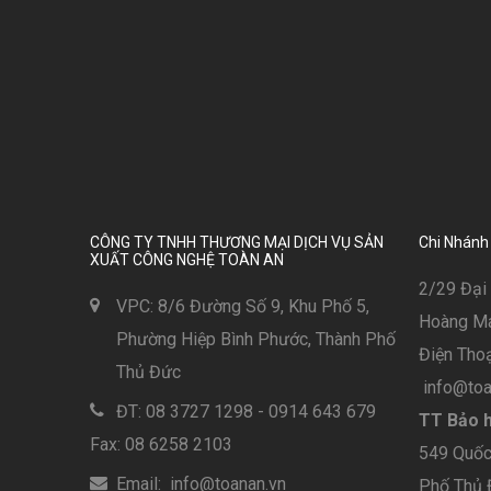
CÔNG TY TNHH THƯƠNG MẠI DỊCH VỤ SẢN
Chi Nhánh
XUẤT CÔNG NGHỆ TOÀN AN
2/29 Đại 
VPC: 8/6 Đường Số 9, Khu Phố 5,
Hoàng Mai
Phường Hiệp Bình Phước, Thành Phố
Điện Thoạ
Thủ Đức
info@toa
ĐT: 08 3727 1298 - 0914 643 679
TT Bảo h
Fax: 08 6258 2103
549 Quốc 
Email: info@toanan.vn
Phố Thủ