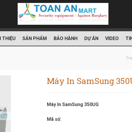
I THIỆU
SẢN PHẨM
BẢO HÀNH
DỰ ÁN
VIDEO
TI
Tra
Máy In SamSung 350
Máy In SamSung 350UG
Mã số: