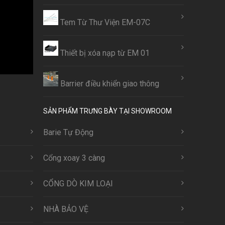
Tem Từ Thư Viện EM-07C
Thiết bị xóa nạp từ EM 01
Barrier điều khiển giao thông
SẢN PHẨM TRƯNG BÀY TẠI SHOWROOM
Barie Tự Động
Cổng xoay 3 càng
CỔNG DÒ KIM LOẠI
NHÀ BẢO VỆ