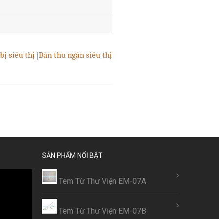
bị siêu thị
|
Bàn thu ngân siêu thị
SẢN PHẨM NỔI BẬT
Tem Từ Thư Viện EM-07A
Tem Từ Thư Viện EM-07B