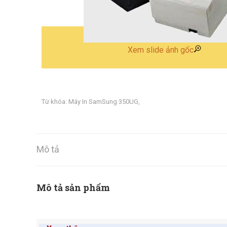
Xem slide ảnh gốc
Từ khóa:
Máy In SamSung 350UG
,
Mô tả
Mô tả sản phẩm