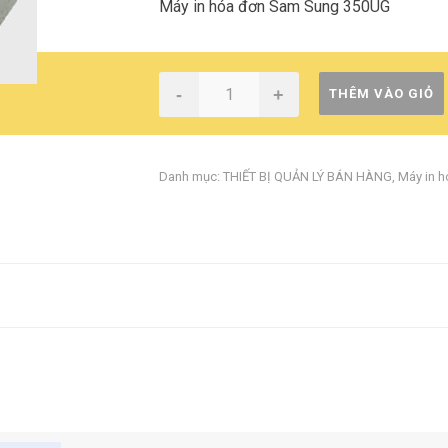
Máy in hóa đơn Sam Sung 350UG
-
+
THÊM VÀO GIỎ
Danh mục:
THIẾT BỊ QUẢN LÝ BÁN HÀNG
,
Máy in h