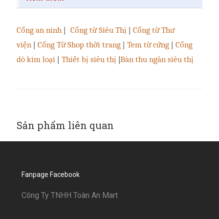
Cổng an ninh
|
Cổng từ Siêu Thị
|
Cổng từ Thư
viện
|
Cổng Từ Shop thời trang
|
Tem từ cứng
|
Cổng
dò kim loại
|
Thiết bị siêu thị
|
Bàn thu ngân siêu thị
Sản phẩm liên quan
Fanpage Facebook
Công Ty TNHH Toàn An Mart