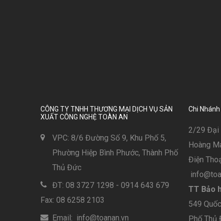
CÔNG TY TNHH THƯƠNG MẠI DỊCH VỤ SẢN
Chi Nhánh
XUẤT CÔNG NGHỆ TOÀN AN
2/29 Đại 
VPC: 8/6 Đường Số 9, Khu Phố 5,
Hoàng Mai
Phường Hiệp Bình Phước, Thành Phố
Điện Thoạ
Thủ Đức
info@toa
ĐT: 08 3727 1298 - 0914 643 679
TT Bảo h
Fax: 08 6258 2103
549 Quốc 
Email: info@toanan.vn
Phố Thủ