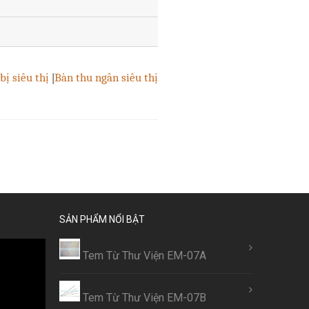
bị siêu thị
|
Bàn thu ngân siêu thị
SẢN PHẨM NỔI BẬT
Tem Từ Thư Viện EM-07A
Tem Từ Thư Viện EM-07B