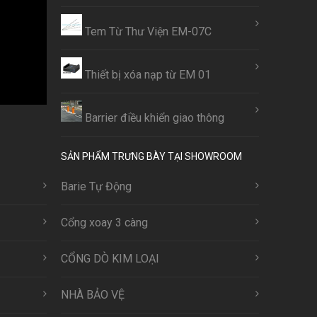
Tem Từ Thư Viện EM-07C
Thiết bị xóa nạp từ EM 01
Barrier điều khiển giao thông
SẢN PHẨM TRƯNG BÀY TẠI SHOWROOM
Barie Tự Động
Cổng xoay 3 càng
CỔNG DÒ KIM LOẠI
NHÀ BẢO VỆ