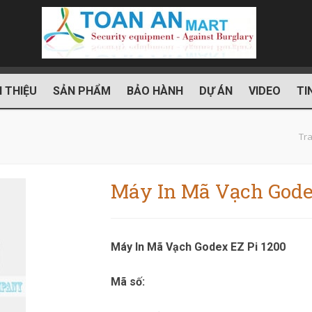
I THIỆU
SẢN PHẨM
BẢO HÀNH
DỰ ÁN
VIDEO
TI
Tr
Máy In Mã Vạch Gode
Máy In Mã Vạch Godex EZ Pi 1200
Mã số: