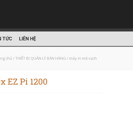
N TỨC
LIÊN HỆ
ang chủ
/
THIẾT BỊ QUẢN LÝ BÁN HÀNG
/
máy in mã vạch
x EZ Pi 1200