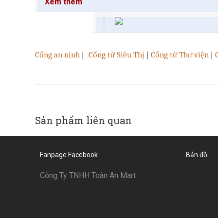
Xem thêm
Cổng an ninh
|
Cổng từ Siêu Thị
|
Cổng từ Thư viện
|
Sản phẩm liên quan
Fanpage Facebook
Bản đồ
Công Ty TNHH Toàn An Mart