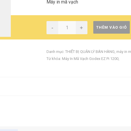
Máy in mã vạch
-
+
THÊM VÀO GIỎ
Danh mục:
THIẾT BỊ QUẢN LÝ BÁN HÀNG
,
máy in 
Từ khóa:
Máy In Mã Vạch Godex EZ Pi 1200
,