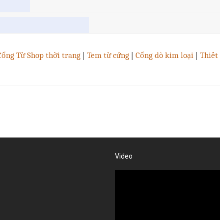
Cổng Từ Shop thời trang
|
Tem từ cứng
|
Cổng dò kim loại
|
Thiết 
Video