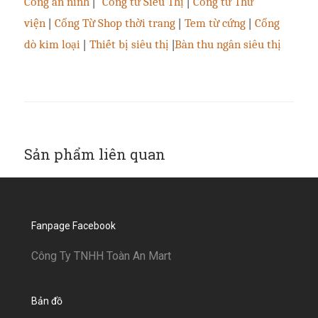
Cổng an ninh
|
Cổng từ Siêu Thị
|
Cổng từ Thư
viện
|
Cổng Từ Shop thời trang
|
Tem từ cứng
|
Cổng
dò kim loại
|
Thiết bị siêu thị
|
Bàn thu ngân siêu thị
Sản phẩm liên quan
Fanpage Facebook
Công Ty TNHH Toàn An Mart
Bản đồ