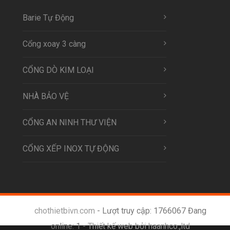
Barie Tự Động
Cổng xoay 3 càng
CỔNG DÒ KIM LOẠI
NHÀ BẢO VỆ
CỔNG AN NINH THƯ VIỆN
CỔNG XẾP INOX TỰ ĐỘNG
chothietbivn.com
- Lượt truy cập: 1766067 Đang
online: 1 -
Thiết kế web bởi haanhco.,ltd