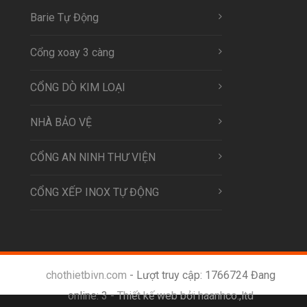
Barie Tự Động
Cổng xoay 3 càng
CỔNG DÒ KIM LOẠI
NHÀ BẢO VỆ
CỔNG AN NINH THƯ VIỆN
CỔNG XẾP INOX TỰ ĐỘNG
chothietbivn.com
- Lượt truy cập: 1766724 Đang
online: 3 -
Thiết kế web bởi haanhco.,ltd