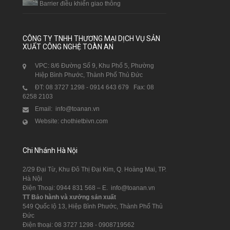
Barrier điều khiển giao thông
CÔNG TY TNHH THƯƠNG MẠI DỊCH VỤ SẢN
XUẤT CÔNG NGHỆ TOÀN AN
VPC: 8/6 Đường Số 9, Khu Phố 5, Phường
Hiệp Bình Phước, Thành Phố Thủ Đức
ĐT: 08 3727 1298 - 0914 643 679 Fax: 08
6258 2103
Email: info@toanan.vn
Website: chothietbivn.com
Chi Nhánh Hà Nội
2/29 Đại Từ, Khu Đô Thị Đại Kim, Q. Hoàng Mai, TP.
Hà Nội
Điện Thoại: 0944 831 568 – E. info@toanan.vn
TT Bảo hành và xưởng sản xuất
549 Quốc lộ 13, Hiệp Bình Phước, Thành Phố Thủ
Đức
Điện thoại: 08 3727 1298 - 0908719562