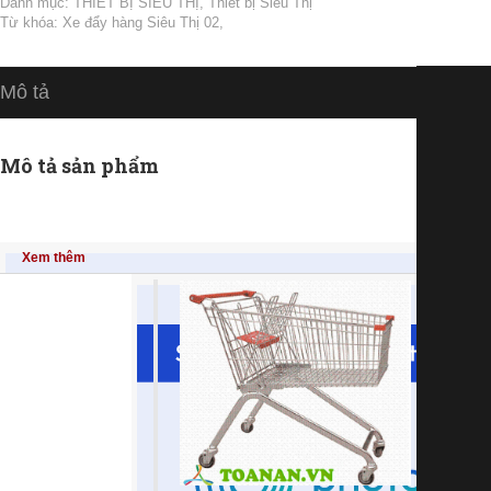
Danh mục:
THIẾT BỊ SIÊU THỊ
,
Thiết bị Siêu Thị
Từ khóa:
Xe đẩy hàng Siêu Thị 02
,
Mô tả
Mô tả sản phẩm
Xem thêm