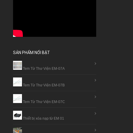
SẢN PHẨM NỔI BẬT
Tem Từ Thư Viện EM-07A
Tem Từ Thư Viện EM-07B
Tem Từ Thư Viện EM-07C
Thiết bị xóa nạp từ EM 01