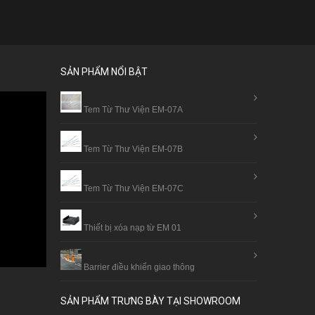
SẢN PHẨM NỔI BẬT
Tem Từ Thư Viện EM-07A
Tem Từ Thư Viện EM-07B
Tem Từ Thư Viện EM-07C
Thiết bị xóa nạp từ EM 01
Barrier điều khiển giao thông
SẢN PHẨM TRƯNG BÀY TẠI SHOWROOM