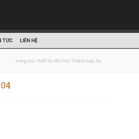
N TỨC
LIÊN HỆ
Trang chủ
/
THIẾT BỊ SIÊU THỊ
/
Thiết bị Siêu Thị
 04