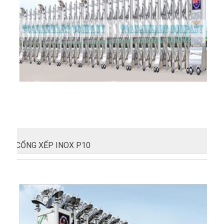
CỔNG XẾP INOX P10