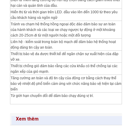
Điện tử mềm tăng cường độ mịn tùy chọn bằng cách giảm thiểu thiệt
hại cán và quán tính của đầu.
Hiển thị từ và thời gian trên LED.
đầu vào lên đến 1000 từ theo yêu
cầu khách hàng và ngôn ngữ
Tránh va chạm hệ thống hồng ngoại độc đáo đảm bảo sự an toàn
của hành khách và các loại xe chạy ngược tự động ở một khoảng
cách 20-25cm đi từ một người hoặc một đối tượng
Liên hệ - kiểm soát trong toàn bộ mạch để đảm bảo hệ thống hoạt
động đáng tin cậy an toàn.
Thiết bị bảo vệ đa được thiết kế để ngăn chặn sự xuất hiện của đập
vỡ xe.
Thiết bị chống gió đảm bảo rằng các cửa khẩu có thể chống lại các
ngăn xếp của gió mạnh.
Tăng cường an toàn và độ tin cậy của động cơ bằng cách thay thế
bảo vệ nhiệt độ phổ biến cảm ứng với chức năng bảo vệ hiện tại cảm
biến
Từ giới hạn chuyển đổi để đảm bảo chạy đúng vị trí.
Xem thêm