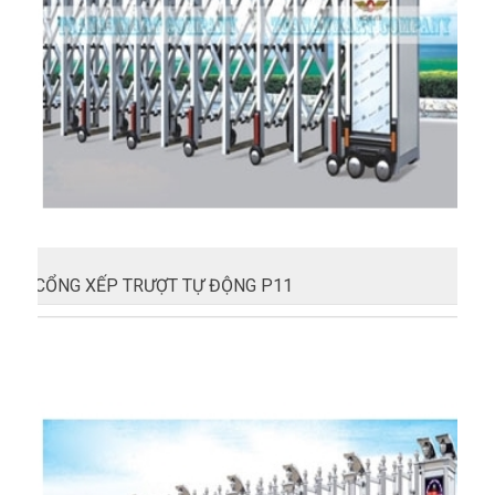
CỔNG XẾP TRƯỢT TỰ ĐỘNG P11