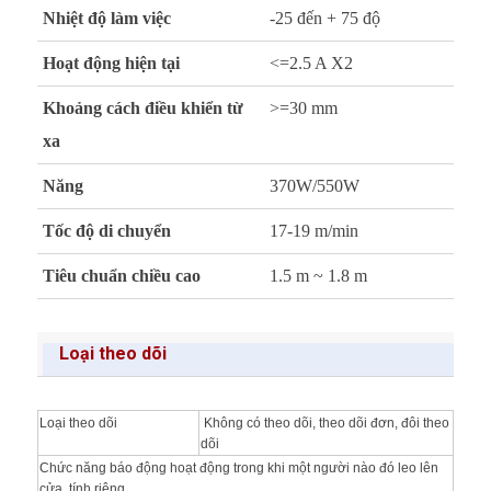
Nhiệt độ làm việc
-25 đến + 75 độ
Hoạt động hiện tại
<=2.5 A X2
Khoảng cách điều khiển từ
>=30 mm
xa
Năng
370W/550W
Tốc độ di chuyển
17-19 m/min
Tiêu chuẩn chiều cao
1.5 m ~ 1.8 m
Loại theo dõi
Loại theo dõi
Không có theo dõi, theo dõi đơn, đôi theo
dõi
Chức năng báo động hoạt động trong khi một người nào đó leo lên
cửa tính riêng