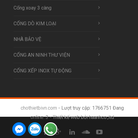
Cổng xoay 3 càng
CỔNG DÒ KIM LOẠI
NHÀ BẢO VỆ
CỔNG AN NINH THƯ VIỆN
CỔNG XẾP INOX TỰ ĐỘNG
chothietbivn.com
- Lượt truy cập: 1766751 Đang
online: 3 -
Thiết kế web bởi haanhco.,ltd