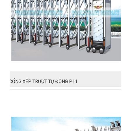
CỔNG XẾP TRƯỢT TỰ ĐỘNG P11