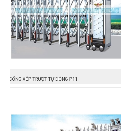
CỔNG XẾP TRƯỢT TỰ ĐỘNG P11