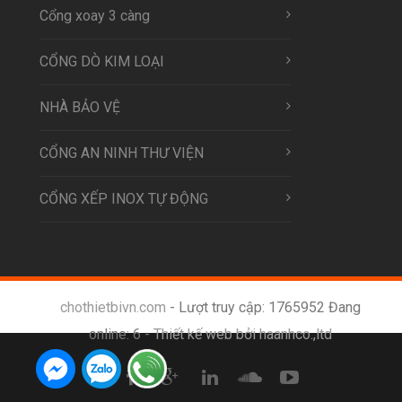
Cổng xoay 3 càng
CỔNG DÒ KIM LOẠI
NHÀ BẢO VỆ
CỔNG AN NINH THƯ VIỆN
CỔNG XẾP INOX TỰ ĐỘNG
chothietbivn.com
- Lượt truy cập: 1765952 Đang
online: 6 -
Thiết kế web bởi haanhco.,ltd