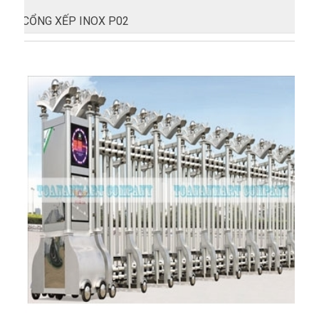
CỔNG XẾP INOX P02