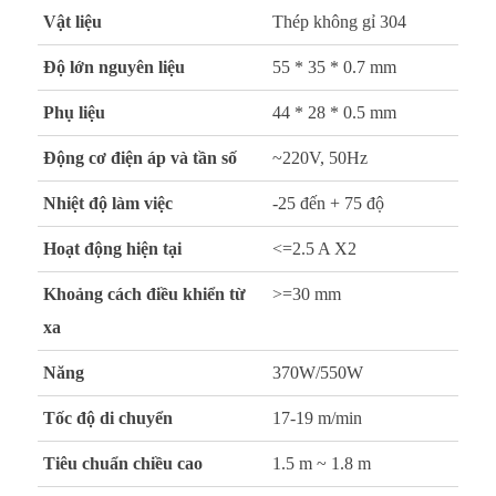
Vật liệu
Thép không gỉ 304
Độ lớn nguyên liệu
55 * 35 * 0.7 mm
Phụ liệu
44 * 28 * 0.5 mm
Động cơ điện áp và tần số
~220V, 50Hz
Nhiệt độ làm việc
-25 đến + 75 độ
Hoạt động hiện tại
<=2.5 A X2
Khoảng cách điều khiển từ
>=30 mm
xa
Năng
370W/550W
Tốc độ di chuyển
17-19 m/min
Tiêu chuẩn chiều cao
1.5 m ~ 1.8 m