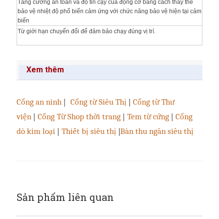
Tăng cường an toàn và độ tin cậy của động cơ bằng cách thay thế
bảo vệ nhiệt độ phổ biến cảm ứng với chức năng bảo vệ hiện tại cảm
biến
Từ giới hạn chuyển đổi để đảm bảo chạy đúng vị trí.
Xem thêm
Cổng an ninh
|
Cổng từ Siêu Thị
|
Cổng từ Thư
viện
|
Cổng Từ Shop thời trang
|
Tem từ cứng
|
Cổng
dò kim loại
|
Thiết bị siêu thị
|
Bàn thu ngân siêu thị
Sản phẩm liên quan