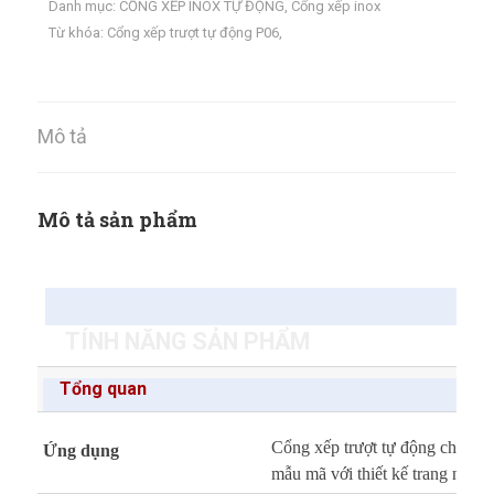
Danh mục:
CỔNG XẾP INOX TỰ ĐỘNG
,
Cổng xếp inox
Từ khóa:
Cổng xếp trượt tự động P06
,
Mô tả
Mô tả sản phẩm
TÍNH NĂNG SẢN PHẨM
Tổng quan
Cổng xếp trượt tự động cho cơ 
Ứng dụng
mẫu mã với thiết kế trang nhã s