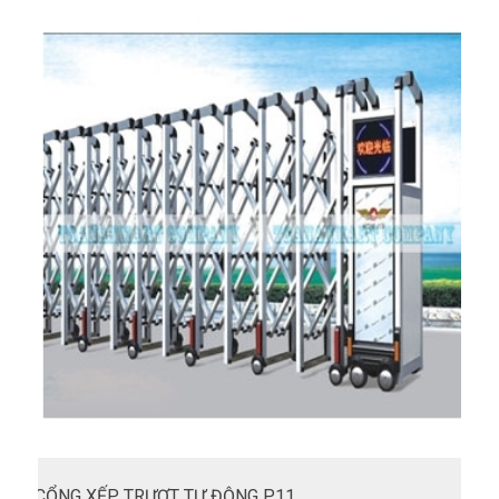
CỔNG XẾP TRƯỢT TỰ ĐỘNG P11