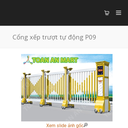
Cổng xếp trượt tự động P09
Xem slide ảnh gốc