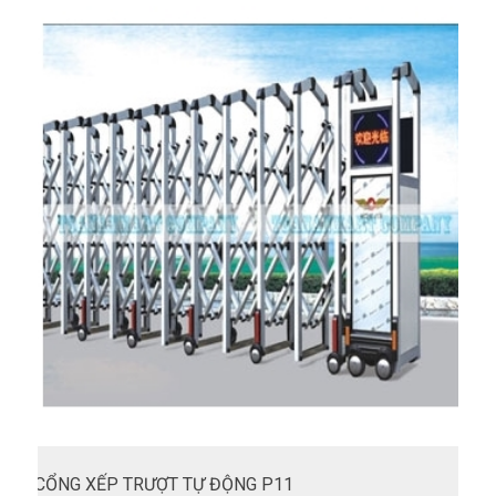
CỔNG XẾP TRƯỢT TỰ ĐỘNG P11