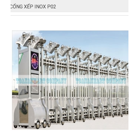
CỔNG XẾP INOX P02