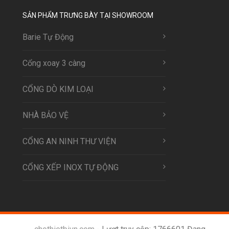
SẢN PHẨM TRƯNG BÀY TẠI SHOWROOM
Barie Tự Động
Cổng xoay 3 càng
CỔNG DÒ KIM LOẠI
NHÀ BẢO VỆ
CỔNG AN NINH THƯ VIỆN
CỔNG XẾP INOX TỰ ĐỘNG