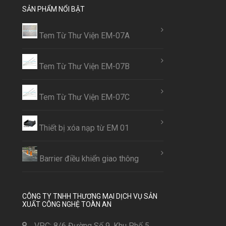
SẢN PHẨM NỔI BẬT
Tem Từ Thư Viện EM-07A
Tem Từ Thư Viện EM-07B
Tem Từ Thư Viện EM-07C
Thiết bị xóa nạp từ EM 01
Barrier điều khiển giao thông
CÔNG TY TNHH THƯƠNG MẠI DỊCH VỤ SẢN
XUẤT CÔNG NGHỆ TOÀN AN
VPC: 8/6 Đường Số 9, Khu Phố 5,