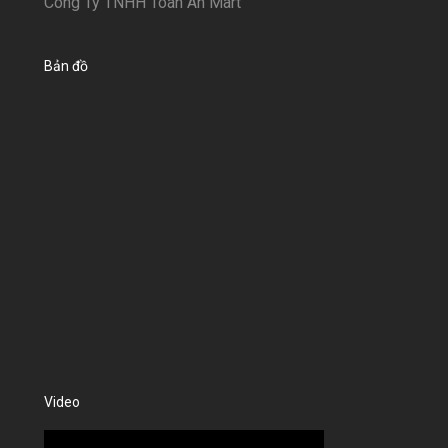
Công Ty TNHH Toàn An Mart
Bản đồ
Video