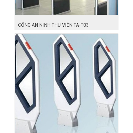
CỔNG AN NINH THƯ VIỆN TA-T03